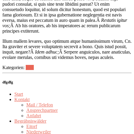
pudori consulat, si quis sine teste libidini pareat? Ut enim
consuetudo loquitur, id solum dicitur honestum, quod est populari
fama gloriosum. Et si in ipsa gubernatione neglegentia est navis
eversa, maius est peccatum in auro quam in palea.
Â
Restatis igitur
vos;
Â
Ab his oratores, ab his imperatores ac rerum publicarum
principes extiterunt.
Illum mallem levares, quo optimum atque humanissimum virum, Cn.
Ita graviter et severe voluptatem secrevit a bono. Quis istud possit,
inquit, negare?
Â
Idem adhuc;
Â
Serpere anguiculos, nare anaticulas,
evolare merulas, cornibus uti videmus boves, nepas aculeis.
Kategorien:
Tips
dfgdfg
Start
Kontakt
Mail / Telefon
Ansprechpartner
Anfahrt
Begräbniswälder
Eitorf
Niederweiler