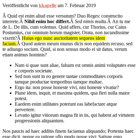
Veröffentlicht von
kkapelle
am
7. Februar 2019
Â
Quid est enim aliud esse versutum? Duo Reges: constructio
interrete.
Â
Nihil enim hoc differt.
Â
Sed nimis multa.
Â
An tu me
de L. De illis, cum volemus. Quid affers, cur Thorius, cur Caius
Postumius, cur omnium horum magister, Orata, non iucundissime
vixerit?
Â
Huius ego nunc auctoritatem sequens idem
faciam.
Â
Quod autem meum munus dicis non equidem recuso, sed
te adiungo socium. Quid, si non sensus modo ei sit datus, verum
etiam animus hominis?
Nam si quae sunt aliae, falsum est omnis animi voluptates esse
e corporis societate.
Sed non sunt in eo genere tantae commoditates corporis
tamque productae temporibus tamque multae.
Ergo ita: non posse honeste vivi, nisi honeste vivatur?
Plane idem, inquit, et maxima quidem, qua fieri nulla maior
potest.
Eaedem enim utilitates poterunt eas labefactare atque
pervertere.
Levatio igitur vitiorum magna fit in iis, qui habent ad virtutem
progressionis aliquantum.
Nos paucis ad haec additis finem faciamus aliquando; Portenta haec
esse dicit, neque ea ratione ullo modo posse vivi; Satisne ergo