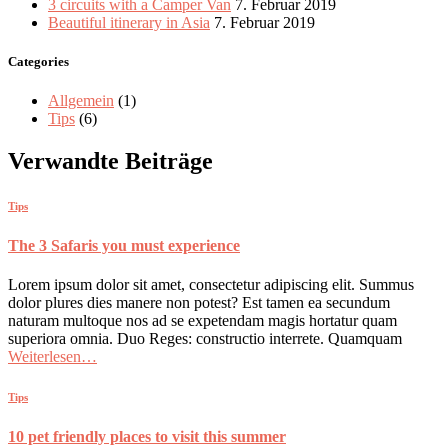
3 circuits with a Camper Van
7. Februar 2019
Beautiful itinerary in Asia
7. Februar 2019
Categories
Allgemein
(1)
Tips
(6)
Verwandte Beiträge
Tips
The 3 Safaris you must experience
Lorem ipsum dolor sit amet, consectetur adipiscing elit. Summus
dolor plures dies manere non potest? Est tamen ea secundum
naturam multoque nos ad se expetendam magis hortatur quam
superiora omnia. Duo Reges: constructio interrete. Quamquam
Weiterlesen…
Tips
10 pet friendly places to visit this summer