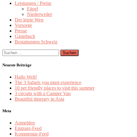
Leistungen / Preise
Eitorf
Niederweiler
Der letzte Weg
Vorsorge
Presse
Gästebuch
Bestattungen Schweiz
Suchen
nach:
Neueste Beiträge
Hallo Welt!
The 3 Safaris you must experience
10 pet friendly places to visit this summer
3 circuits with a Camper Van
Beautiful itinerary in Asia
Meta
Anmelden
Eintrags-Feed
Kommentar-Feed