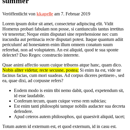
summer
Veröffentlicht von
kkapelle
am
7. Februar 2019
Lorem ipsum dolor sit amet, consectetur adipiscing elit. Vidit
Homerus probari fabulam non posse, si cantiunculis tantus irretitus
vir teneretur; Neque enim disputari sine reprehensione nec cum
iracundia aut pertinacia recte disputari potest. Itaque quantum adiit
periculum! ad honestatem enim illum omnem conatum suum
referebat, non ad voluptatem. An est aliquid, quod te sua sponte
delectet? Duo Reges: constructio interrete.
Quae animi affectio suum cuique tribuens atque hanc, quam dico.
Nobis aliter videtur, recte secusne, postea;
Si enim ita est, vide ne
facinus facias, cum mori suadeas. Ad corpus diceres pertinere-, sed
ea, quae dixi, ad corpusne refers?
Eodem modo is enim tibi nemo dabit, quod, expetendum sit,
id esse laudabile.
Conferam tecum, quam cuique verso rem subicias;
Est enim tanti philosophi tamque nobilis audacter sua decreta
defendere.
Apud ceteros autem philosophos, qui quaesivit aliquid, tacet;
Totum autem id externum est, et quod externum, id in casu est.