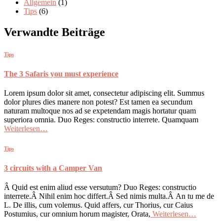
Allgemein
(1)
Tips
(6)
Verwandte Beiträge
Tips
The 3 Safaris you must experience
Lorem ipsum dolor sit amet, consectetur adipiscing elit. Summus
dolor plures dies manere non potest? Est tamen ea secundum
naturam multoque nos ad se expetendam magis hortatur quam
superiora omnia. Duo Reges: constructio interrete. Quamquam
Weiterlesen…
Tips
3 circuits with a Camper Van
Â Quid est enim aliud esse versutum? Duo Reges: constructio
interrete.Â Nihil enim hoc differt.Â Sed nimis multa.Â An tu me de
L. De illis, cum volemus. Quid affers, cur Thorius, cur Caius
Postumius, cur omnium horum magister, Orata,
Weiterlesen…