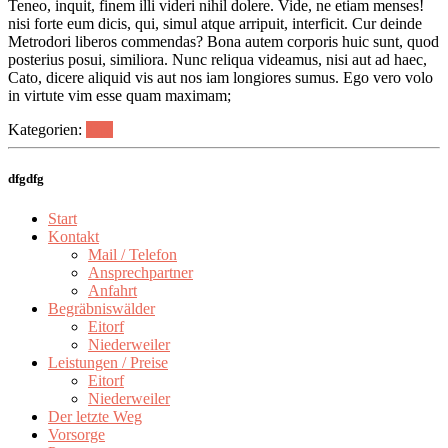
Teneo, inquit, finem illi videri nihil dolere. Vide, ne etiam menses!
nisi forte eum dicis, qui, simul atque arripuit, interficit. Cur deinde
Metrodori liberos commendas? Bona autem corporis huic sunt, quod
posterius posui, similiora. Nunc reliqua videamus, nisi aut ad haec,
Cato, dicere aliquid vis aut nos iam longiores sumus. Ego vero volo
in virtute vim esse quam maximam;
Kategorien:
Tips
dfgdfg
Start
Kontakt
Mail / Telefon
Ansprechpartner
Anfahrt
Begräbniswälder
Eitorf
Niederweiler
Leistungen / Preise
Eitorf
Niederweiler
Der letzte Weg
Vorsorge